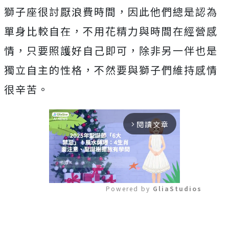
獅子座很討厭浪費時間，因此他們總是認為
單身比較自在，不用花精力與時間在經營感
情，只要照護好自己即可，除非另一伴也是
獨立自主的性格，不然要與獅子們維持感情
很辛苦。
閱讀文章
arrow_forward_ios
Powered by 
GliaStudios
Mute