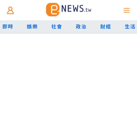
即時
娛樂
社會
政治
財經
生活