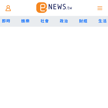
即時
娛樂
社會
政治
財經
生活