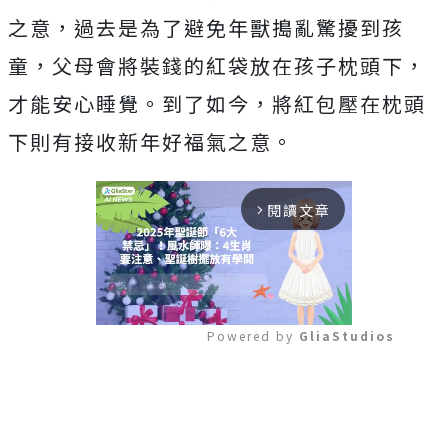
之意，過去是為了避免年獸搗亂驚擾到孩
童，父母會將裝錢的紅袋放在孩子枕頭下，
才能安心睡覺。到了如今，將紅包壓在枕頭
下則有接收新年好福氣之意。
閱讀文章
arrow_forward_ios
Powered by 
GliaStudios
Mute