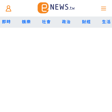
即時
娛樂
社會
政治
財經
生活