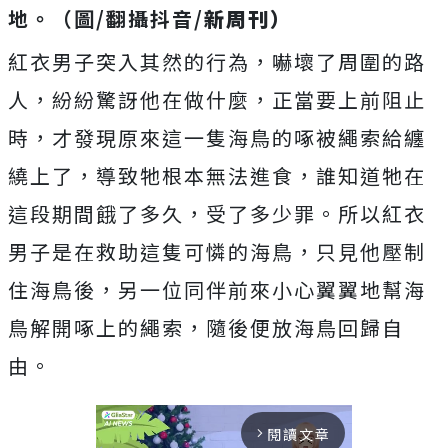
地。
（圖/翻攝抖音/
新周刊）
紅衣男子突入其然的行為，嚇壞了周圍的路
人，紛紛驚訝他在做什麼，正當要上前阻止
時，才發現原來這一隻海鳥的啄被繩索給纏
繞上了，導致牠根本無法進食，誰知道牠在
這段期間餓了多久，受了多少罪。所以紅衣
男子是在救助這隻可憐的海鳥，只見他壓制
住海鳥後，另一位同伴前來小心翼翼地幫海
鳥解開啄上的繩索，隨後便放海鳥回歸自
由。
閱讀文章
arrow_forward_ios