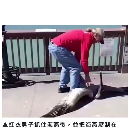
▲
紅衣男子抓住海燕後，並把海燕壓制在