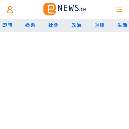
即時
娛樂
社會
政治
財經
生活