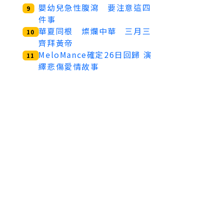
嬰幼兒急性腹瀉 要注意這四
9
件事
華夏同根 燦爛中華 三月三
10
齊拜黃帝
MeloMance確定26日回歸 演
11
繹悲傷愛情故事