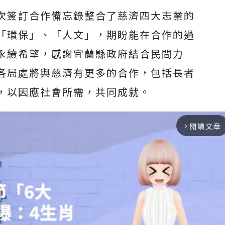
次簽訂合作備忘錄整合了慈濟四大志業的
「環保」、「人文」，期盼能在合作的過
永續希望，感謝宜蘭縣政府結合民間力
各局處將與慈濟有更多的合作，包括長者
，以因應社會所需，共同成就。
閱讀文章
arrow_forward_ios