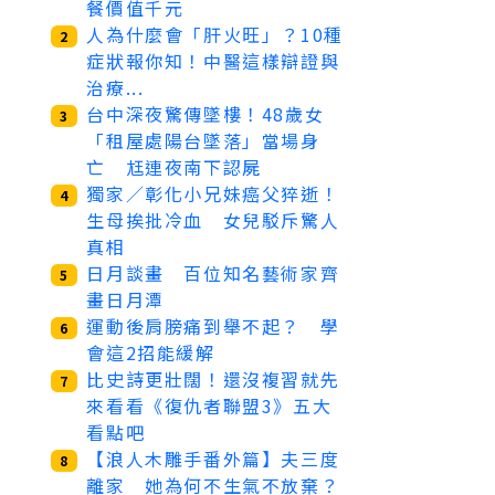
餐價值千元
人為什麼會「肝火旺」？10種
2
症狀報你知！中醫這樣辯證與
治療...
台中深夜驚傳墜樓！48歲女
3
「租屋處陽台墜落」當場身
亡 尪連夜南下認屍
獨家／彰化小兄妹癌父猝逝！
4
生母挨批冷血 女兒駁斥驚人
真相
日月談畫 百位知名藝術家齊
5
畫日月潭
運動後肩膀痛到舉不起？ 學
6
會這2招能緩解
比史詩更壯闊！還沒複習就先
7
來看看《復仇者聯盟3》五大
看點吧
【浪人木雕手番外篇】夫三度
8
離家 她為何不生氣不放棄？