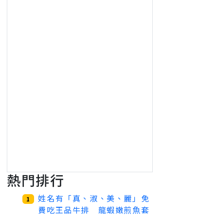
熱門排行
姓名有「真、淑、美、麗」免
1
費吃王品牛排 龍蝦嫩煎魚套