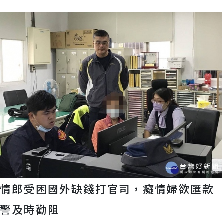
情郎受困國外缺錢打官司，癡情婦欲匯款
警及時勸阻