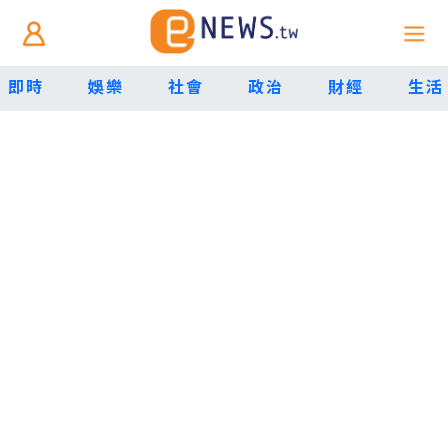
即時
娛樂
社會
政治
財經
生活