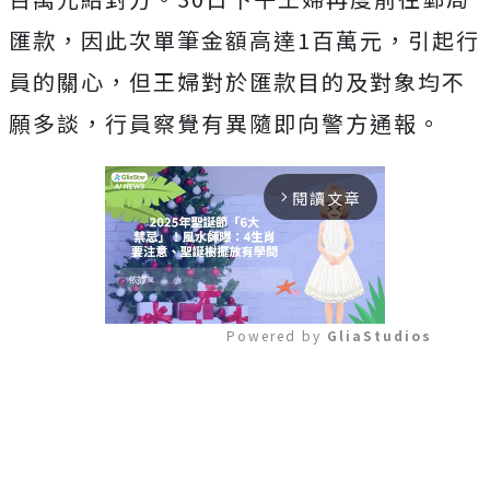
匯款，因此次單筆金額高達1百萬元，引起行
員的關心，但王婦對於匯款目的及對象均不
願多談，行員察覺有異隨即向警方通報。
閱讀文章
arrow_forward_ios
Powered by 
GliaStudios
Mute