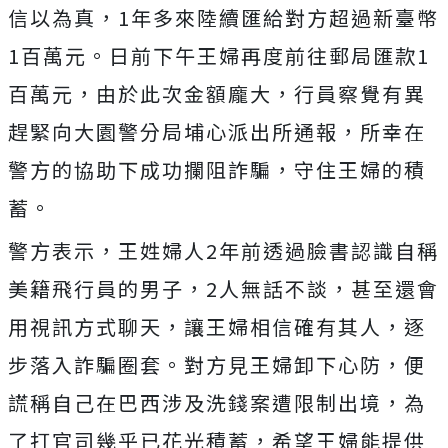
信以為真，1年多來陸續匯給對方超過新臺幣
1百萬元。日前下午王婦再度前往郵局匯款1
百萬元，由於此次金額龐大，行員察覺有異
趕緊向大園警分局埔心派出所通報，所幸在
警方的協助下成功攔阻詐騙，守住王婦的積
蓄。
警方表示，王姓婦人2年前透過臉書認識自稱
美籍飛行員的男子，2人無話不談，甚至還會
用視訊方式聊天，讓王婦相信確有其人，逐
步落入詐騙圈套。對方見王婦卸下心防，便
謊稱自己在巴西涉及洗錢案遭限制出境，為
了打官司幾乎已花光積蓄，希望王婦能提供