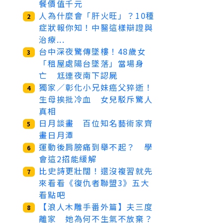
餐價值千元
人為什麼會「肝火旺」？10種
2
症狀報你知！中醫這樣辯證與
治療...
台中深夜驚傳墜樓！48歲女
3
「租屋處陽台墜落」當場身
亡 尪連夜南下認屍
獨家／彰化小兄妹癌父猝逝！
4
生母挨批冷血 女兒駁斥驚人
真相
日月談畫 百位知名藝術家齊
5
畫日月潭
運動後肩膀痛到舉不起？ 學
6
會這2招能緩解
比史詩更壯闊！還沒複習就先
7
來看看《復仇者聯盟3》五大
看點吧
【浪人木雕手番外篇】夫三度
8
離家 她為何不生氣不放棄？