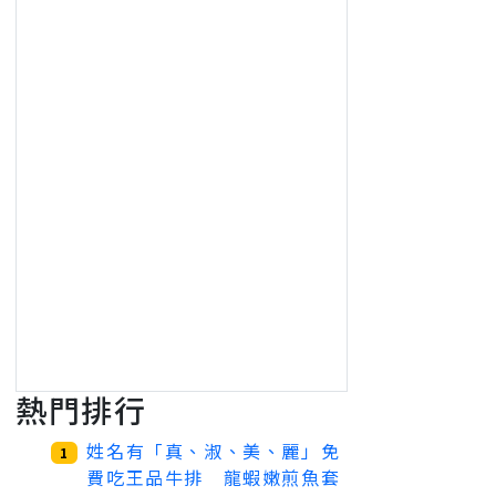
熱門排行
姓名有「真、淑、美、麗」免
1
費吃王品牛排 龍蝦嫩煎魚套