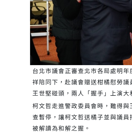
台北市議會正審查北市各局處明年
祥陪同下，赴議會贈送柑橘慰勞議
王世堅碰頭，兩人「握手」上演大
柯文哲走進警政委員會時，難得與
查暫停，讓柯文哲送橘子並與議員
被解讀為和解之握。