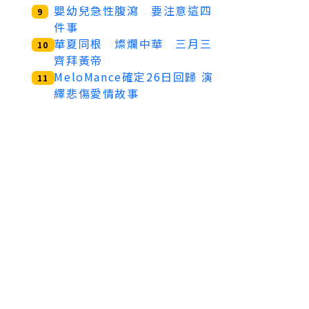
嬰幼兒急性腹瀉 要注意這四
9
件事
華夏同根 燦爛中華 三月三
10
齊拜黃帝
MeloMance確定26日回歸 演
11
繹悲傷愛情故事