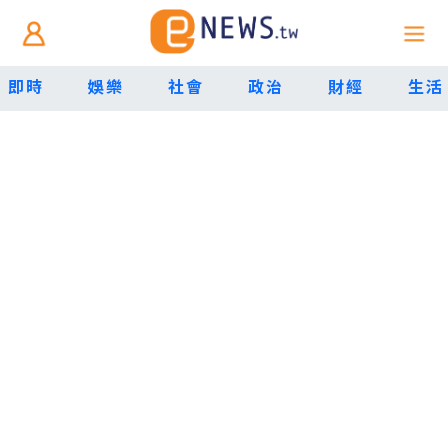
即時
娛樂
社會
政治
財經
生活