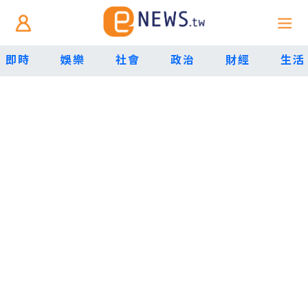
即時
娛樂
社會
政治
財經
生活