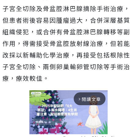
子宮全切除及骨盆腔淋巴腺摘除手術治療，
但患者術後容易因腫瘤過大，合併深層基質
組織侵犯，或合併有骨盆腔淋巴腺轉移等副
作用，得需接受骨盆腔放射線治療，但若能
改採以新輔助化學治療，再接受包括根除性
子宮全切除、兩側卵巢輸卵管切除等手術治
療，療效較佳。
閱讀文章
arrow_forward_ios