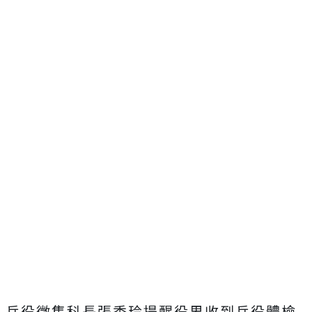
兵役徵集科長張秀玲提醒役男收到兵役體檢