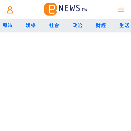
即時
娛樂
社會
政治
財經
生活