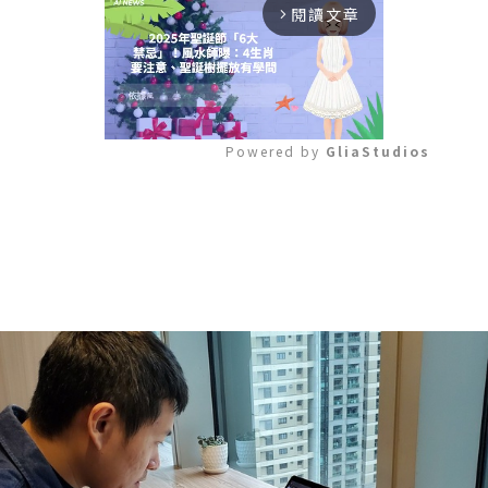
閱讀文章
arrow_forward_ios
Powered by 
GliaStudios
Mute