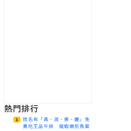
熱門排行
姓名有「真、淑、美、麗」免
1
費吃王品牛排 龍蝦嫩煎魚套