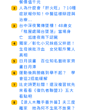
餐價值千元
人為什麼會「肝火旺」？10種
2
症狀報你知！中醫這樣辯證與
治療...
台中深夜驚傳墜樓！48歲女
3
「租屋處陽台墜落」當場身
亡 尪連夜南下認屍
獨家／彰化小兄妹癌父猝逝！
4
生母挨批冷血 女兒駁斥驚人
真相
日月談畫 百位知名藝術家齊
5
畫日月潭
運動後肩膀痛到舉不起？ 學
6
會這2招能緩解
比史詩更壯闊！還沒複習就先
7
來看看《復仇者聯盟3》五大
看點吧
【浪人木雕手番外篇】夫三度
8
離家 她為何不生氣不放棄？