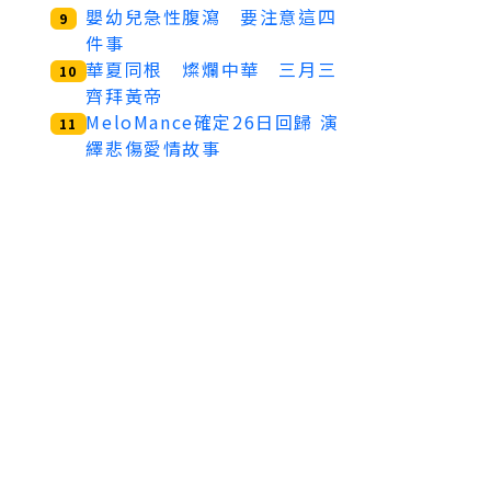
嬰幼兒急性腹瀉 要注意這四
9
件事
華夏同根 燦爛中華 三月三
10
齊拜黃帝
MeloMance確定26日回歸 演
11
繹悲傷愛情故事