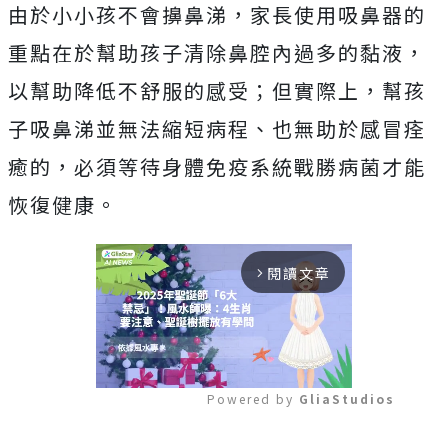
由於小小孩不會擤鼻涕，家長使用吸鼻器的
重點在於幫助孩子清除鼻腔內過多的黏液，
以幫助降低不舒服的感受；但實際上，幫孩
子吸鼻涕並無法縮短病程、也無助於感冒痊
癒的，必須等待身體免疫系統戰勝病菌才能
恢復健康。
閱讀文章
arrow_forward_ios
Powered by 
GliaStudios