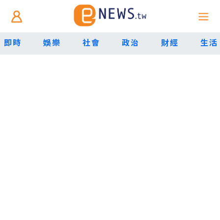
即時
娛樂
社會
政治
財經
生活