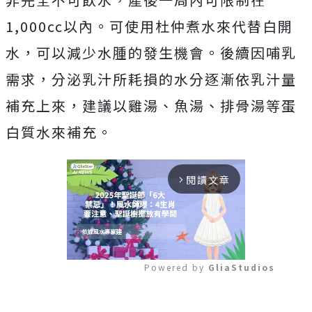
1,000cc以內。可使用杜仲煮水來代替白開
水，可以減少水腫的發生機會。後續因哺乳
需求，分泌乳汁所耗損的水分逐漸依乳汁量
補充上來，建議以雞湯、魚湯、排骨湯等蛋
白質水來補充。
閱讀文章
arrow_forward_ios
Powered by 
GliaStudios
Mute