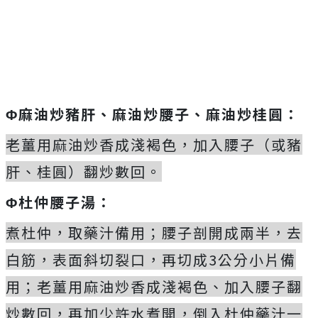
Φ麻油炒豬肝、麻油炒腰子、麻油炒桂圓：
老薑用麻油炒香成淺褐色，加入腰子（或豬
肝、桂圓）翻炒數回。
Φ杜仲腰子湯：
煮杜仲，取藥汁備用；腰子剖開成兩半，去
白筋，表面斜切裂口，再切成3公分小片備
用；老薑用麻油炒香成淺褐色、加入腰子翻
炒數回，再加少許水煮開，倒入杜仲藥汁一