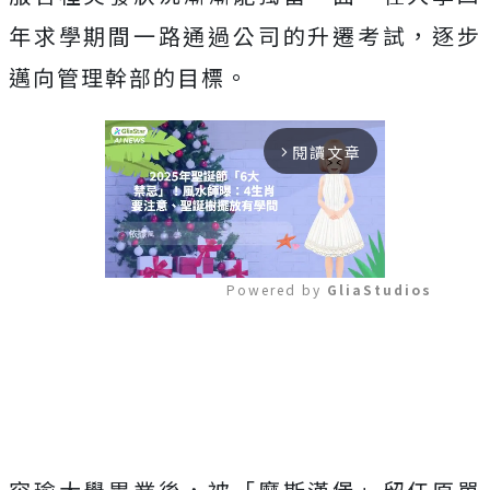
年求學期間一路通過公司的升遷考試，逐步
邁向管理幹部的目標。
閱讀文章
arrow_forward_ios
Powered by 
GliaStudios
Mute