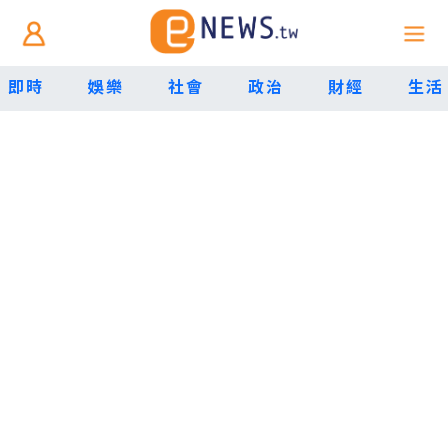
即時
娛樂
社會
政治
財經
生活