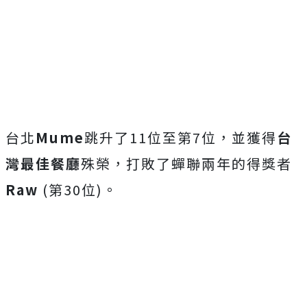
台北
Mume
跳升了11位至第7位，並獲得
台
灣最佳餐廳
殊榮，打敗了蟬聯兩年的得獎者
Raw
(第30位)。