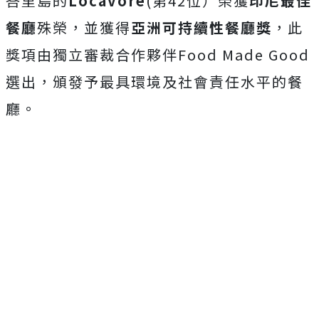
峇里島的
Locavore
(第42位）榮獲
印尼最佳
餐廳
殊榮，並獲得
亞洲可持續性餐廳獎
，此
獎項由獨立審裁合作夥伴Food Made Good
選出，頒發予最具環境及社會責任水平的餐
廳。