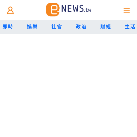
即時
娛樂
社會
政治
財經
生活