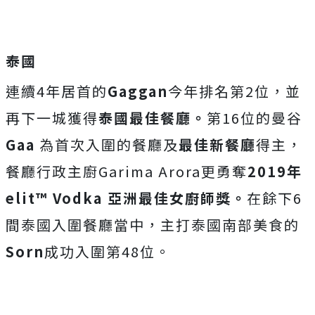
泰國
連續4年居首的
Gaggan
今年排名第2位，並
再下一城獲得
泰國最佳餐廳。
第16位的曼谷
Gaa
為首次入圍的餐廳及
最佳新餐廳
得主，
餐廳行政主廚Garima Arora更勇奪
2019
年
elit™
Vodka
亞洲
最佳女廚師獎。
在餘下6
間泰國入圍餐廳當中，主打泰國南部美食的
Sorn
成功入圍第48位。