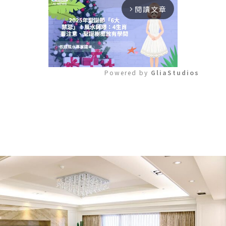
閱讀文章
arrow_forward_ios
Powered by 
GliaStudios
Mute