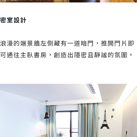
密室設計
浪漫的端景牆左側藏有一道暗門，推開門片即
可通往主臥書房，創造出隱密且靜謐的氛圍。