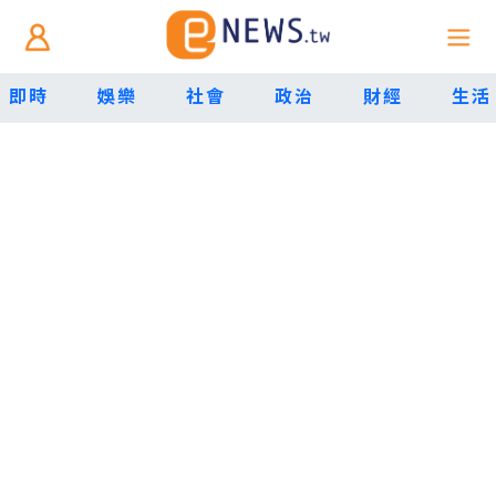
即時
娛樂
社會
政治
財經
生活