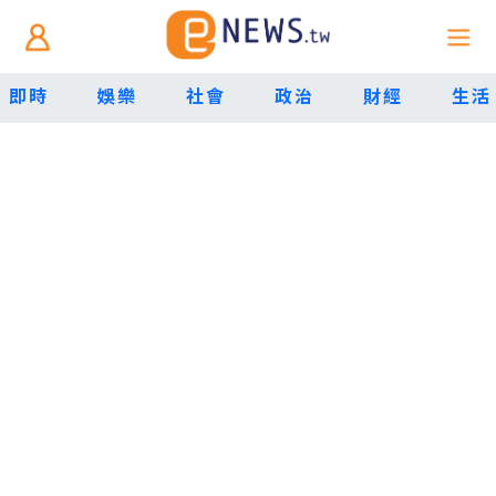
即時
娛樂
社會
政治
財經
生活