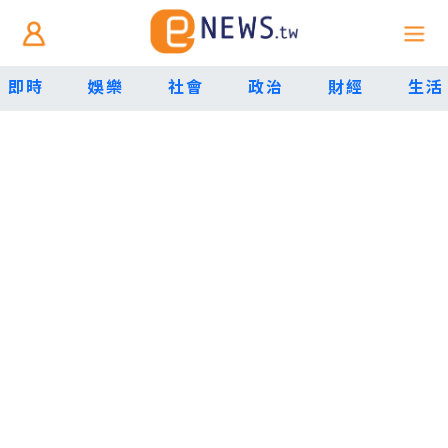
即時
娛樂
社會
政治
財經
生活