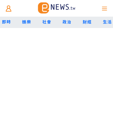
即時
娛樂
社會
政治
財經
生活