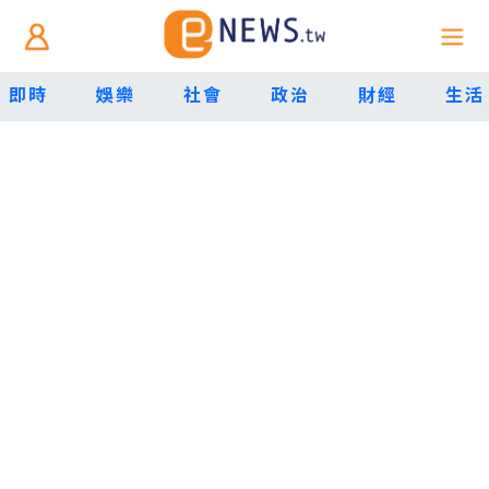
即時
娛樂
社會
政治
財經
生活