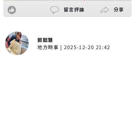
留言評論
分享
郭懿慧
地方時事
|
2025-12-20 21:42
捷運無差別攻擊事件後社會齊哀
悼 北捷暫關燈飾、民眾自發獻花
追思