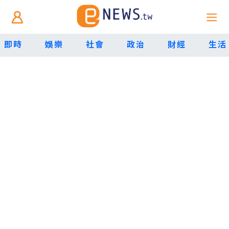
即時
娛樂
社會
政治
財經
生活