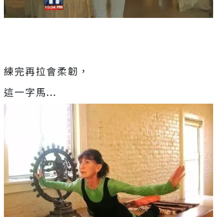
練完再拉會柔韌，
這一字馬...