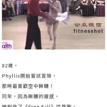
82歲，
Phyllis開始嘗試冒險，
那時最喜歡空中鞦韆！
同年，因為鞦韆的靈感，
她創作了《Free Fall》這首歌。