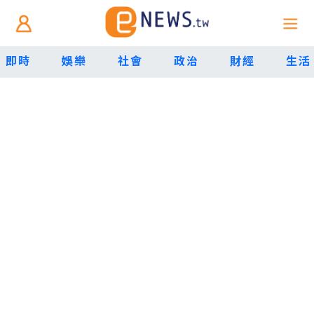
即時
娛樂
社會
政治
財經
生活