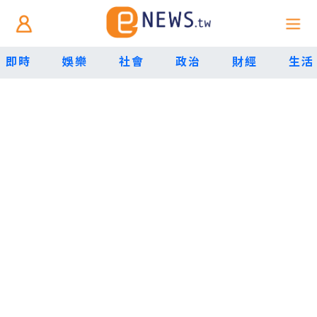
即時
娛樂
社會
政治
財經
生活