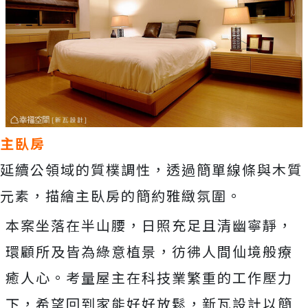
主臥房
延續公領域的質樸調性，透過簡單線條與木質
元素，描繪主臥房的簡約雅緻氛圍。
本案坐落在半山腰，日照充足且清幽寧靜，
環顧所及皆為綠意植景，彷彿人間仙境般療
癒人心。考量屋主在科技業繁重的工作壓力
下，希望回到家能好好放鬆，新瓦設計以簡