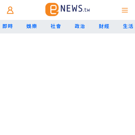
即時
娛樂
社會
政治
財經
生活