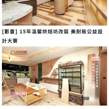
[影音]
15年溫馨烘焙坊改裝 美耐板公益設
計大賽