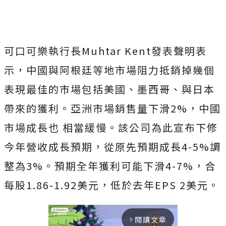
可口可樂執行長Muhtar Kent發表聲明表
示，中國與阿根廷等地市場阻力抵銷掉幾個
表現最佳的市場包括美國、墨西哥、與日本
帶來的獲利。亞洲市場銷售量下滑2%，中國
市場成長也 相當緩慢。該公司為此宣布下修
今年營收成長預期，從原先預期成長4-5%調
整為3%。預期全年獲利可能下滑4-7%，合
每股1.86-1.92美元，低於去年EPS 2美元。
閱讀文章
arrow_forward_ios