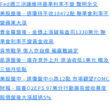
Fed週三決議維持基準利率不變 聲明全文
美股盤後 - 道瓊持平收18472點 聯準會利率不
變蘋果大漲
貴金屬盤後 - 金價上漲破每盎司1330美元 聯
準會利率不變黃金收高
貨幣戰爭 傷人亦自傷 輸贏難論定
能源盤後─庫存意外上升 原油收低1美元 觸及
三個月低點
美股盤中 - 道瓊盤中小跌12點 市場觀望FOMC
財報 - 臉書Q2EPS 97美分行動廣告營收暴增
股價盤後大漲超過5%