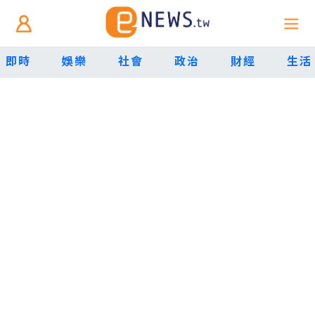
即時
娛樂
社會
政治
財經
生活