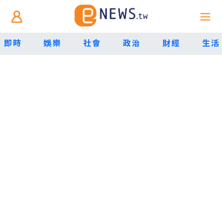
即時
娛樂
社會
政治
財經
生活