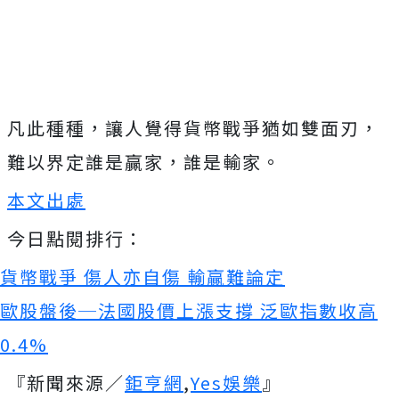
凡此種種，讓人覺得貨幣戰爭猶如雙面刃，
難以界定誰是贏家，誰是輸家。
本文出處
今日點閱排行：
貨幣戰爭 傷人亦自傷 輸贏難論定
歐股盤後─法國股價上漲支撐 泛歐指數收高
0.4%
『新聞來源／
鉅亨網
,
Yes娛樂
』