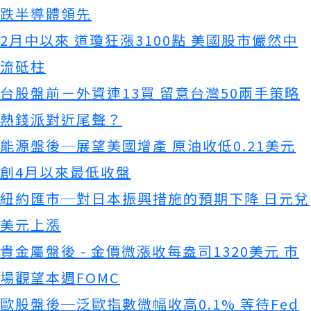
跌半導體領先
2月中以來 道瓊狂漲3100點 美國股市儼然中
流砥柱
台股盤前－外資連13買 留意台灣50兩手策略
熱錢派對近尾聲？
能源盤後─展望美國增產 原油收低0.21美元
創4月以來最低收盤
紐約匯市─對日本振興措施的預期下降 日元兌
美元上漲
貴金屬盤後 - 金價微漲收每盎司1320美元 市
場觀望本週FOMC
歐股盤後─泛歐指數微幅收高0.1% 等待Fed