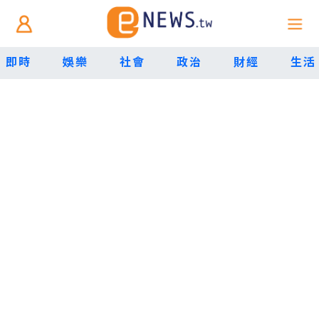
即時
娛樂
社會
政治
財經
生活