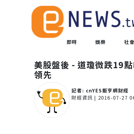
即時
娛樂
社
美股盤後 - 道瓊微跌19
領先
記者:
cnYES鉅亨網財經
財經資訊
|
2016-07-27 0