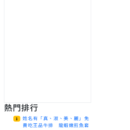
熱門排行
姓名有「真、淑、美、麗」免
1
費吃王品牛排 龍蝦嫩煎魚套