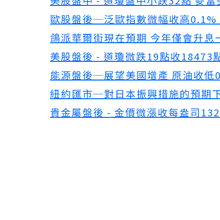
美股盤中 - 道瓊盤中小跌32點 麥
歐股盤後─泛歐指數微幅收高0.1%
鴿派華爾街現在預期 今年僅會升息
美股盤後 - 道瓊微跌19點收1847
能源盤後─展望美國增產 原油收低0
紐約匯市─對日本振興措施的預期下
貴金屬盤後 - 金價微漲收每盎司13