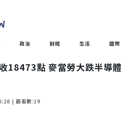
會
政治
財經
生活
國際
點收18473點 麥當勞大跌半導體
6:26
| 觀看數:
19