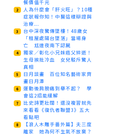
餐價值千元
人為什麼會「肝火旺」？10種
2
症狀報你知！中醫這樣辯證與
治療...
台中深夜驚傳墜樓！48歲女
3
「租屋處陽台墜落」當場身
亡 尪連夜南下認屍
獨家／彰化小兄妹癌父猝逝！
4
生母挨批冷血 女兒駁斥驚人
真相
日月談畫 百位知名藝術家齊
5
畫日月潭
運動後肩膀痛到舉不起？ 學
6
會這2招能緩解
比史詩更壯闊！還沒複習就先
7
來看看《復仇者聯盟3》五大
看點吧
【浪人木雕手番外篇】夫三度
8
離家 她為何不生氣不放棄？