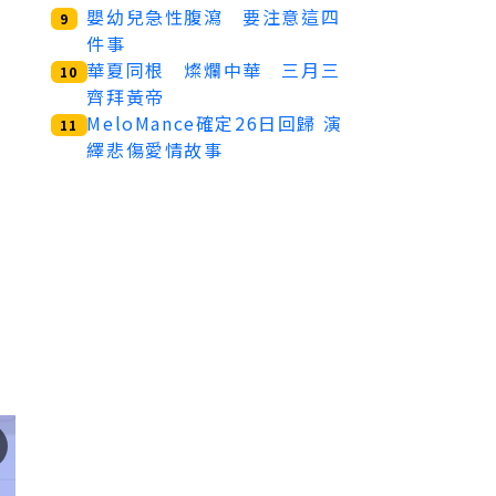
嬰幼兒急性腹瀉 要注意這四
9
件事
華夏同根 燦爛中華 三月三
10
齊拜黃帝
MeloMance確定26日回歸 演
11
繹悲傷愛情故事