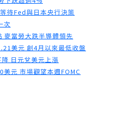
當勞下跌超過4%
 等待Fed與日本央行決策
一次
3點 麥當勞大跌半導體領先
.21美元 創4月以來最低收盤
降 日元兌美元上漲
20美元 市場觀望本週FOMC