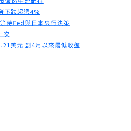
股市儼然中流砥柱
當勞下跌超過4%
 等待Fed與日本央行決策
一次
.21美元 創4月以來最低收盤