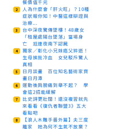
餐價值千元
人為什麼會「肝火旺」？10種
2
症狀報你知！中醫這樣辯證與
治療...
台中深夜驚傳墜樓！48歲女
3
「租屋處陽台墜落」當場身
亡 尪連夜南下認屍
獨家／彰化小兄妹癌父猝逝！
4
生母挨批冷血 女兒駁斥驚人
真相
日月談畫 百位知名藝術家齊
5
畫日月潭
運動後肩膀痛到舉不起？ 學
6
會這2招能緩解
比史詩更壯闊！還沒複習就先
7
來看看《復仇者聯盟3》五大
看點吧
【浪人木雕手番外篇】夫三度
8
離家 她為何不生氣不放棄？