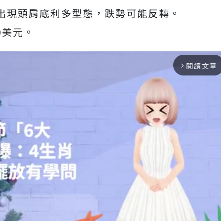
出現頭肩底利多型態，跌勢可能反轉。
0美元。
閱讀文章
arrow_forward_ios