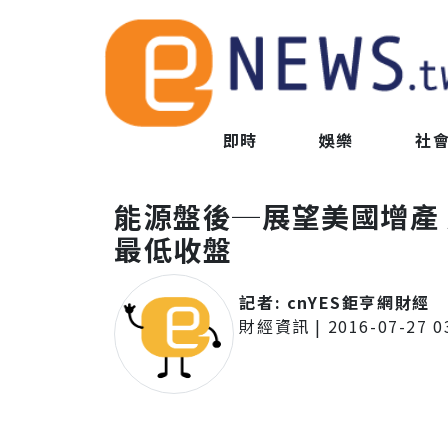
即時
娛樂
社
能源盤後─展望美國增產 
最低收盤
記者:
cnYES鉅亨網財經
財經資訊
|
2016-07-27 0