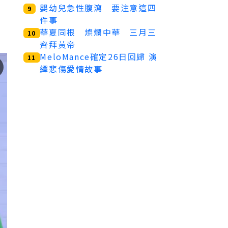
嬰幼兒急性腹瀉 要注意這四
9
件事
華夏同根 燦爛中華 三月三
10
齊拜黃帝
MeloMance確定26日回歸 演
11
繹悲傷愛情故事