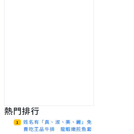
熱門排行
姓名有「真、淑、美、麗」免
1
費吃王品牛排 龍蝦嫩煎魚套