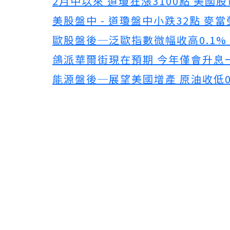
2月中以來 道瓊狂漲3100點 美國
美股盤中 - 道瓊盤中小跌32點 麥
歐股盤後─泛歐指數微幅收高0.1%
鴿派華爾街現在預期 今年僅會升息
能源盤後─展望美國增產 原油收低0