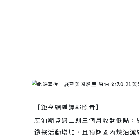
【鉅亨網編譯郭照青】
原油期貨週二創三個月收盤低點，
鑽探活動增加，且預期國內煉油減