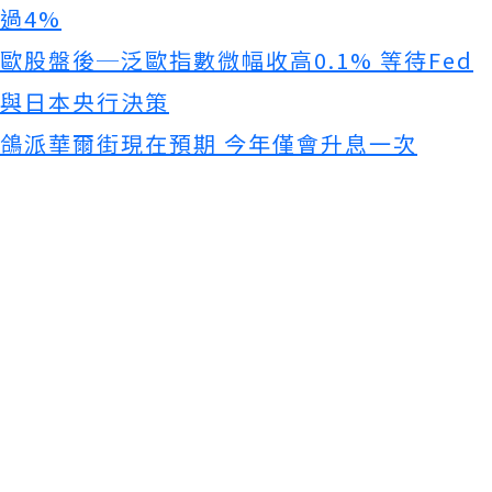
過4%
歐股盤後─泛歐指數微幅收高0.1% 等待Fed
與日本央行決策
鴿派華爾街現在預期 今年僅會升息一次