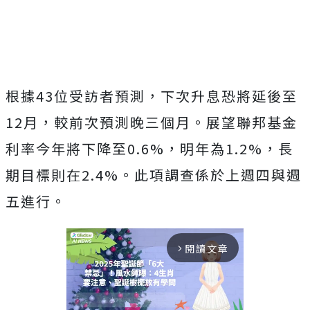
根據43位受訪者預測，下次升息恐將延後至
12月，較前次預測晚三個月。展望聯邦基金
利率今年將下降至0.6%，明年為1.2%，長
期目標則在2.4%。此項調查係於上週四與週
五進行。
閱讀文章
arrow_forward_ios