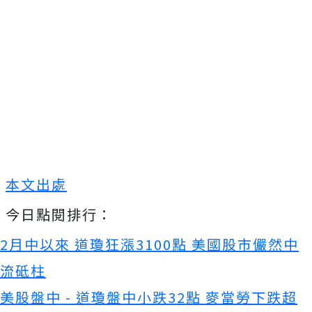
本文出處
今日點閱排行：
2月中以來 道瓊狂漲3100點 美國股市儼然中
流砥柱
美股盤中 - 道瓊盤中小跌32點 麥當勞下跌超