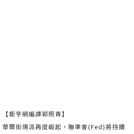
【鉅亨網編譯郭照青】
華爾街鴿派再度崛起，聯準會(Fed)將持續