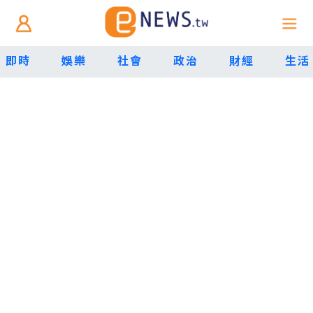
即時
娛樂
社會
政治
財經
生活