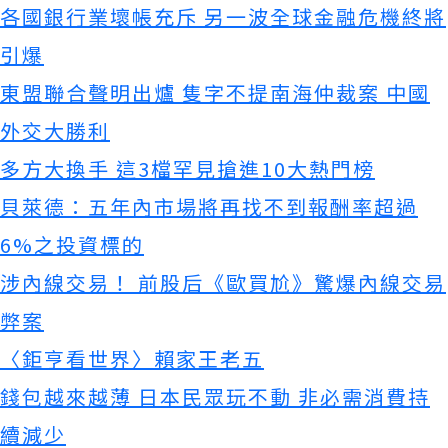
各國銀行業壞帳充斥 另一波全球金融危機終將
引爆
東盟聯合聲明出爐 隻字不提南海仲裁案 中國
外交大勝利
多方大換手 這3檔罕見搶進10大熱門榜
貝萊德：五年內市場將再找不到報酬率超過
6%之投資標的
涉內線交易！ 前股后《歐買尬》驚爆內線交易
弊案
〈鉅亨看世界〉賴家王老五
錢包越來越薄 日本民眾玩不動 非必需消費持
續減少