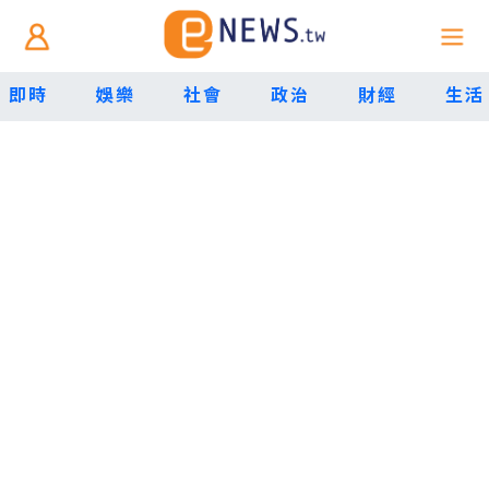
即時
娛樂
社會
政治
財經
生活