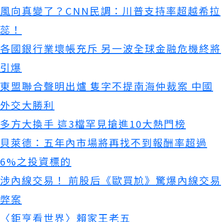
風向真變了？CNN民調：川普支持率超越希拉
蕊！
各國銀行業壞帳充斥 另一波全球金融危機終將
引爆
東盟聯合聲明出爐 隻字不提南海仲裁案 中國
外交大勝利
多方大換手 這3檔罕見搶進10大熱門榜
貝萊德：五年內市場將再找不到報酬率超過
6%之投資標的
涉內線交易！ 前股后《歐買尬》驚爆內線交易
弊案
〈鉅亨看世界〉賴家王老五