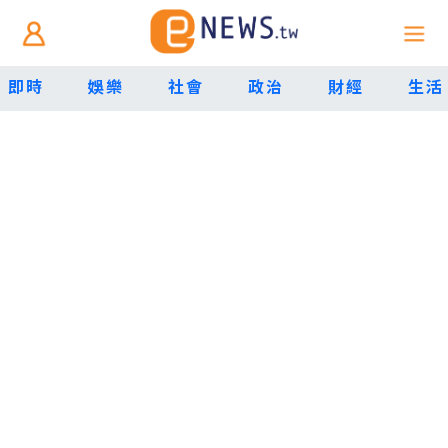
即時
娛樂
社會
政治
財經
生活