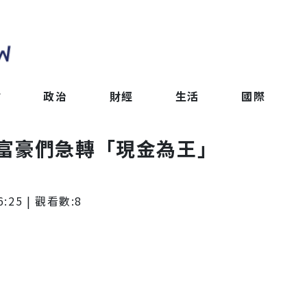
會
政治
財經
生活
國際
富豪們急轉「現金為王」
6:25
| 觀看數:
8