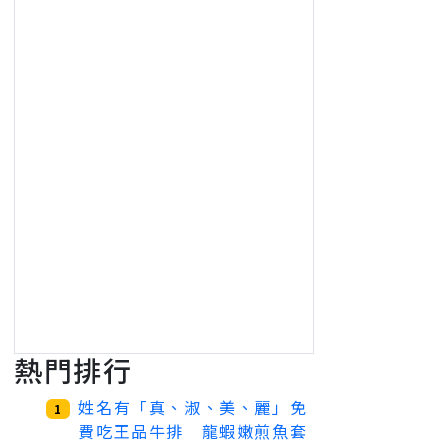
熱門排行
姓名有「真、淑、美、麗」免
1
費吃王品牛排 龍蝦嫩煎魚套