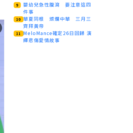
嬰幼兒急性腹瀉 要注意這四
9
件事
華夏同根 燦爛中華 三月三
10
齊拜黃帝
MeloMance確定26日回歸 演
11
繹悲傷愛情故事