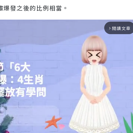
海嘯爆發之後的比例相當。
閱讀文章
arrow_forward_ios