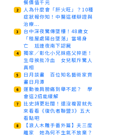
餐價值千元
人為什麼會「肝火旺」？10種
2
症狀報你知！中醫這樣辯證與
治療...
台中深夜驚傳墜樓！48歲女
3
「租屋處陽台墜落」當場身
亡 尪連夜南下認屍
獨家／彰化小兄妹癌父猝逝！
4
生母挨批冷血 女兒駁斥驚人
真相
日月談畫 百位知名藝術家齊
5
畫日月潭
運動後肩膀痛到舉不起？ 學
6
會這2招能緩解
比史詩更壯闊！還沒複習就先
7
來看看《復仇者聯盟3》五大
看點吧
【浪人木雕手番外篇】夫三度
8
離家 她為何不生氣不放棄？