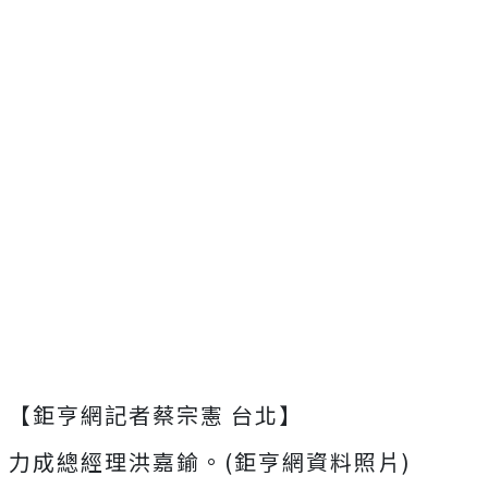
【鉅亨網記者蔡宗憲 台北】
力成總經理洪嘉鍮。(鉅亨網資料照片)