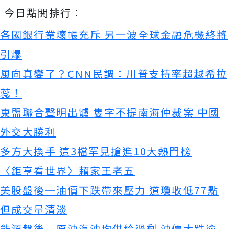
今日點閱排行：
各國銀行業壞帳充斥 另一波全球金融危機終將
引爆
風向真變了？CNN民調：川普支持率超越希拉
蕊！
東盟聯合聲明出爐 隻字不提南海仲裁案 中國
外交大勝利
多方大換手 這3檔罕見搶進10大熱門榜
〈鉅亨看世界〉賴家王老五
美股盤後─油價下跌帶來壓力 道瓊收低77點
但成交量清淡
能源盤後─原油汽油均供給過剩 油價大跌逾