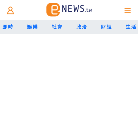
即時
娛樂
社會
政治
財經
生活