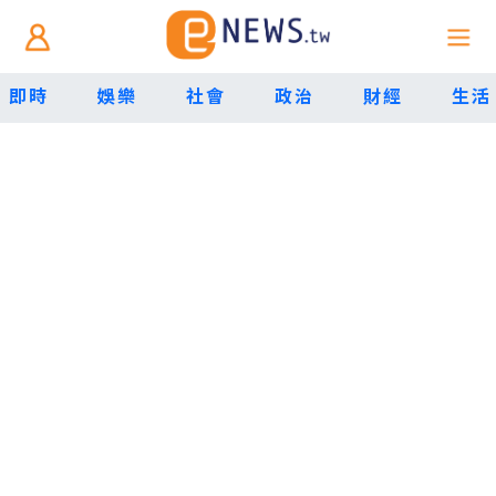
即時
娛樂
社會
政治
財經
生活