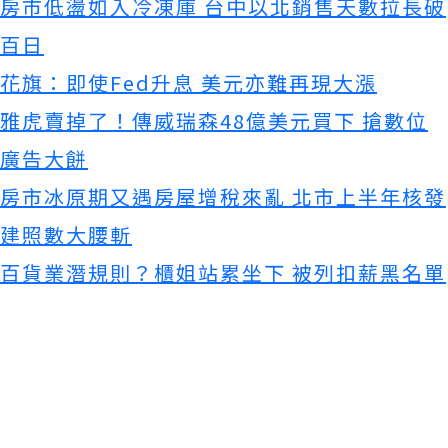
房市低盪如入冷凍庫 台中以北銷售天數拉長破
百日
花旗：即使Fed升息 美元亦難再現大漲
雅虎賣掉了！傳威瑞森48億美元買下 搶數位
廣告大餅
房市冰原期又遇房屋增稅來亂 北市上半年核發
建照數大腰斬
百貨業潛規則？櫃姐站累坐下 被列扣薪黑名單