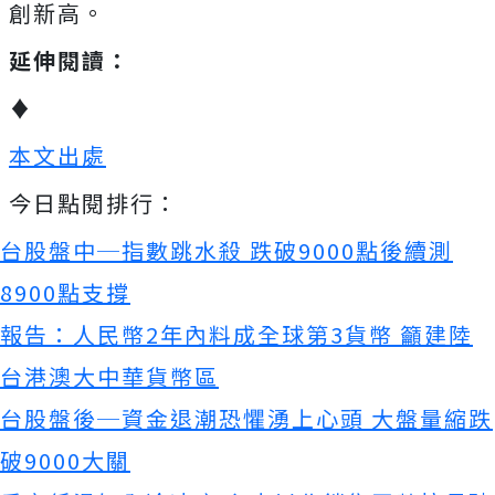
創新高。
延伸閱讀：
♦
本文出處
今日點閱排行：
台股盤中─指數跳水殺 跌破9000點後續測
8900點支撐
報告：人民幣2年內料成全球第3貨幣 籲建陸
台港澳大中華貨幣區
台股盤後─資金退潮恐懼湧上心頭 大盤量縮跌
破9000大關