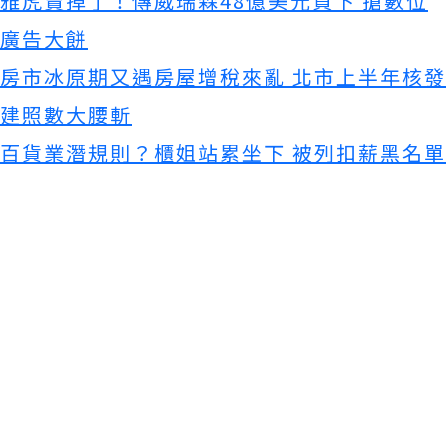
雅虎賣掉了！傳威瑞森48億美元買下 搶數位
廣告大餅
房市冰原期又遇房屋增稅來亂 北市上半年核發
建照數大腰斬
百貨業潛規則？櫃姐站累坐下 被列扣薪黑名單