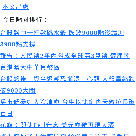
本文出處
今日點閱排行：
台股盤中─指數跳水殺 跌破9000點後續測
8900點支撐
報告：人民幣2年內料成全球第3貨幣 籲建陸
台港澳大中華貨幣區
台股盤後─資金退潮恐懼湧上心頭 大盤量縮跌
破9000大關
房市低盪如入冷凍庫 台中以北銷售天數拉長破
百日
花旗：即使Fed升息 美元亦難再現大漲