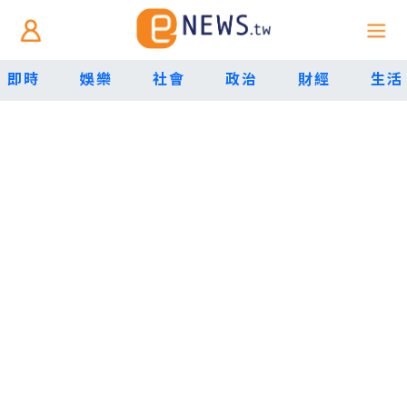
即時
娛樂
社會
政治
財經
生活