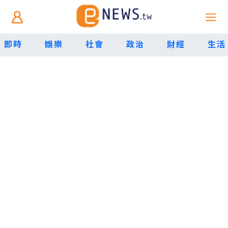
即時
娛樂
社會
政治
財經
生活