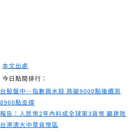
本文出處
今日點閱排行：
台股盤中─指數跳水殺 跌破9000點後續測
8900點支撐
報告：人民幣2年內料成全球第3貨幣 籲建陸
台港澳大中華貨幣區