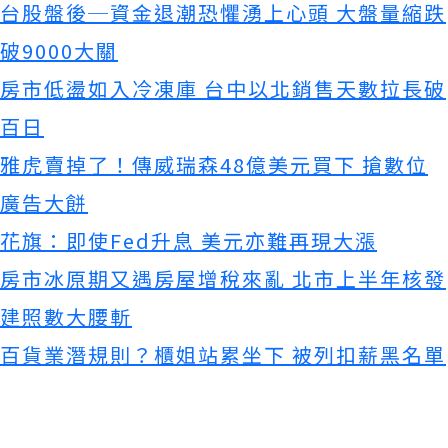
台股盤後─資金退潮恐懼湧上心頭 大盤量縮跌
破9000大關
房市低盪如入冷凍庫 台中以北銷售天數拉長破
百日
雅虎賣掉了！傳威瑞森48億美元買下 搶數位
廣告大餅
花旗：即使Fed升息 美元亦難再現大漲
房市冰原期又遇房屋增稅來亂 北市上半年核發
建照數大腰斬
百貨業潛規則？櫃姐站累坐下 被列扣薪黑名單