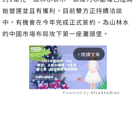
始營運並且有獲利，目前雙方正持續洽談
中，有機會在今年完成正式簽約，為山林水
的中國市場布局攻下第一座灘頭堡。
閱讀文章
arrow_forward_ios
Powered by 
GliaStudios
Mute