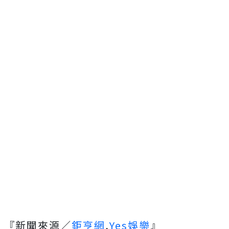
『新聞來源／
鉅亨網
,
Yes娛樂
』