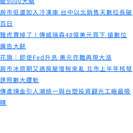
破9000大關
房市低盪如入冷凍庫 台中以北銷售天數拉長破
百日
雅虎賣掉了！傳威瑞森48億美元買下 搶數位
廣告大餅
花旗：即使Fed升息 美元亦難再現大漲
房市冰原期又遇房屋增稅來亂 北市上半年核發
建照數大腰斬
傳產煉金引人潮統一與台塑投資觀光工廠最吸
睛