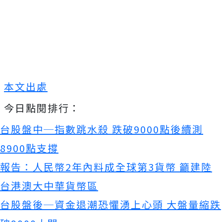
本文出處
今日點閱排行：
台股盤中─指數跳水殺 跌破9000點後續測
8900點支撐
報告：人民幣2年內料成全球第3貨幣 籲建陸
台港澳大中華貨幣區
台股盤後─資金退潮恐懼湧上心頭 大盤量縮跌