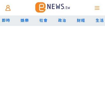
即時
娛樂
社會
政治
財經
生活