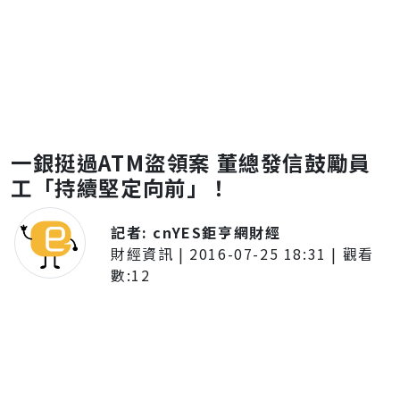
一銀挺過ATM盜領案 董總發信鼓勵員
工「持續堅定向前」！
記者:
cnYES鉅亨網財經
財經資訊
|
2016-07-25 18:31
| 觀看
數:
12