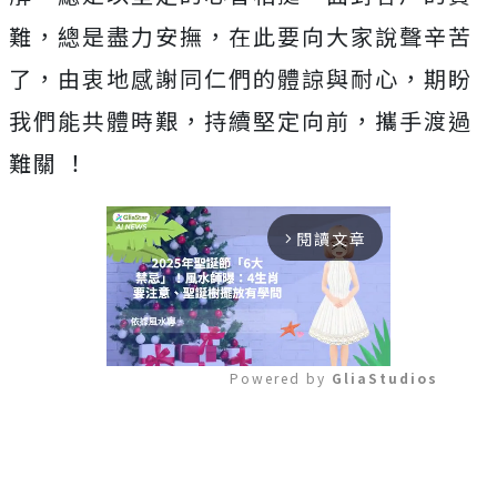
難，總是盡力安撫，在此要向大家說聲辛苦
了，由衷地感謝同仁們的體諒與耐心，期盼
我們能共體時艱，持續堅定向前，攜手渡過
難關 ！
閱讀文章
arrow_forward_ios
Powered by 
GliaStudios
Mute