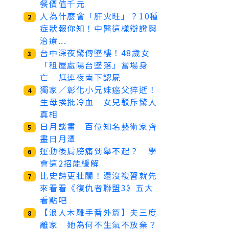
餐價值千元
人為什麼會「肝火旺」？10種
2
症狀報你知！中醫這樣辯證與
治療...
台中深夜驚傳墜樓！48歲女
3
「租屋處陽台墜落」當場身
亡 尪連夜南下認屍
獨家／彰化小兄妹癌父猝逝！
4
生母挨批冷血 女兒駁斥驚人
真相
日月談畫 百位知名藝術家齊
5
畫日月潭
運動後肩膀痛到舉不起？ 學
6
會這2招能緩解
比史詩更壯闊！還沒複習就先
7
來看看《復仇者聯盟3》五大
看點吧
【浪人木雕手番外篇】夫三度
8
離家 她為何不生氣不放棄？