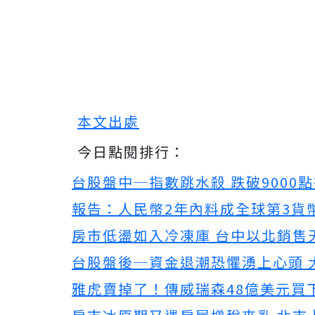
本文出處
今日點閱排行：
台股盤中─指數跳水殺 跌破9000點
報告：人民幣2年內料成全球第3貨
房市低盪如入冷凍庫 台中以北銷售
台股盤後─資金退潮恐懼湧上心頭 大
雅虎賣掉了！傳威瑞森48億美元買