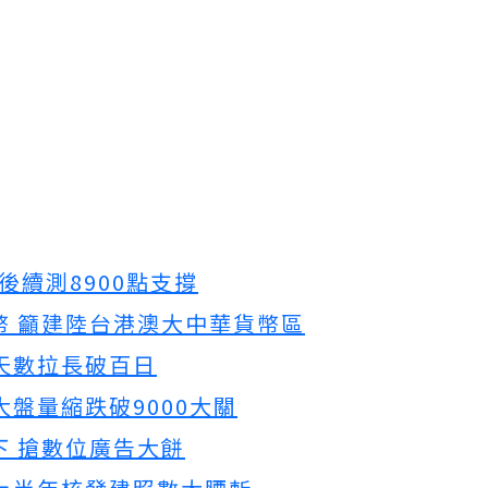
後續測8900點支撐
幣 籲建陸台港澳大中華貨幣區
天數拉長破百日
盤量縮跌破9000大關
下 搶數位廣告大餅