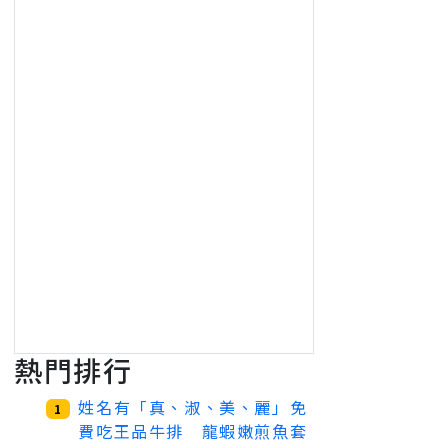
熱門排行
姓名有「真、淑、美、麗」免
1
費吃王品牛排 龍蝦嫩煎魚套