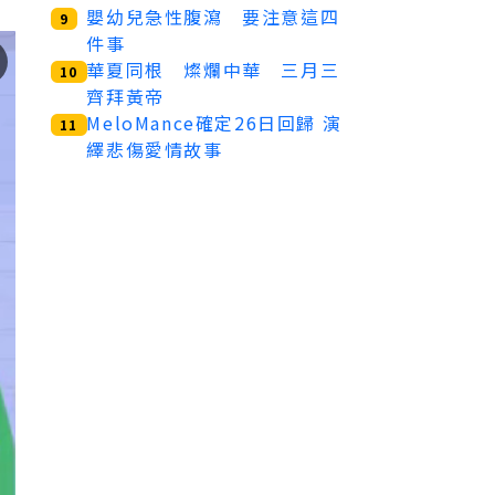
嬰幼兒急性腹瀉 要注意這四
9
件事
華夏同根 燦爛中華 三月三
10
齊拜黃帝
MeloMance確定26日回歸 演
11
繹悲傷愛情故事