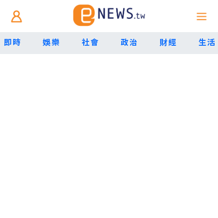
即時
娛樂
社會
政治
財經
生活