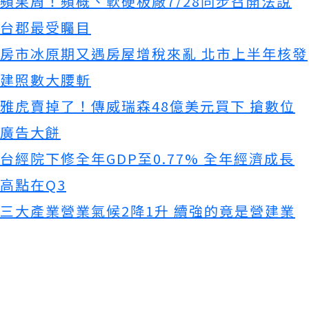
蘋果周！蘋概、軟硬板廠7/28同步召開法說
台郡最受矚目
房市冰原期又遇房屋增稅來亂 北市上半年核發
建照數大腰斬
雅虎賣掉了！傳威瑞森48億美元買下 搶數位
廣告大餅
台經院下修全年GDP至0.77% 全年經濟成長
高點在Q3
三大產業營業氣候2降1升 續強的竟是營建業