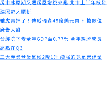
房市冰原期又遇房屋增稅來亂 北市上半年核發
建照數大腰斬
雅虎賣掉了！傳威瑞森48億美元買下 搶數位
廣告大餅
台經院下修全年GDP至0.77% 全年經濟成長
高點在Q3
三大產業營業氣候2降1升 續強的竟是營建業