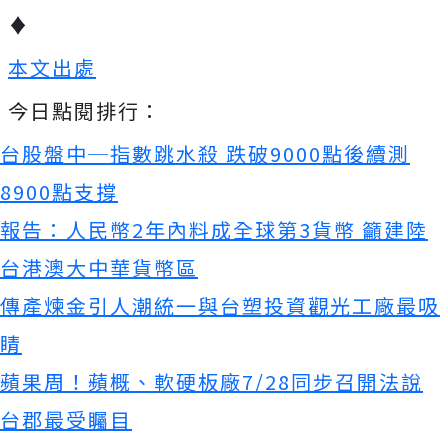
♦
本文出處
今日點閱排行：
台股盤中─指數跳水殺 跌破9000點後續測
8900點支撐
報告：人民幣2年內料成全球第3貨幣 籲建陸
台港澳大中華貨幣區
傳產煉金引人潮統一與台塑投資觀光工廠最吸
睛
蘋果周！蘋概、軟硬板廠7/28同步召開法說
台郡最受矚目