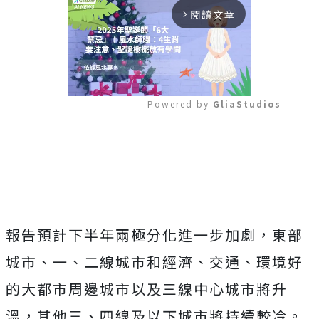
閱讀文章
arrow_forward_ios
Powered by 
GliaStudios
Mute
報告預計下半年兩極分化進一步加劇，東部
城市、一、二線城市和經濟、交通、環境好
的大都市周邊城市以及三線中心城市將升
溫，其他三、四線及以下城市將持續較冷。