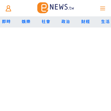
即時
娛樂
社會
政治
財經
生活