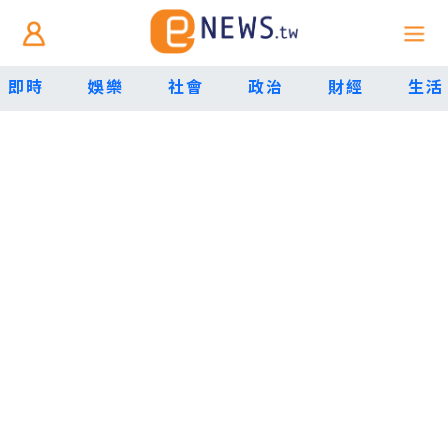
即時
娛樂
社會
政治
財經
生活