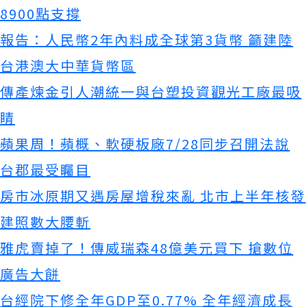
8900點支撐
報告：人民幣2年內料成全球第3貨幣 籲建陸
台港澳大中華貨幣區
傳產煉金引人潮統一與台塑投資觀光工廠最吸
睛
蘋果周！蘋概、軟硬板廠7/28同步召開法說
台郡最受矚目
房市冰原期又遇房屋增稅來亂 北市上半年核發
建照數大腰斬
雅虎賣掉了！傳威瑞森48億美元買下 搶數位
廣告大餅
台經院下修全年GDP至0.77% 全年經濟成長