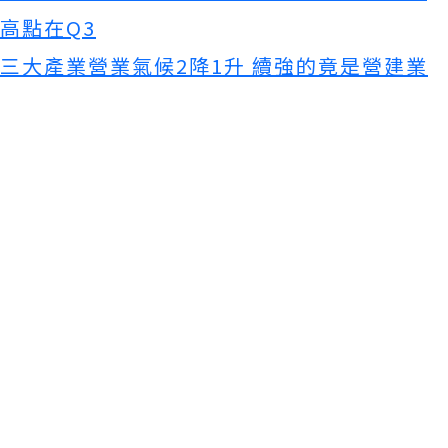
高點在Q3
三大產業營業氣候2降1升 續強的竟是營建業