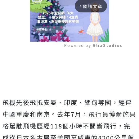
閱讀文章
arrow_forward_ios
Powered by 
GliaStudios
Mute
飛機先後飛抵安曼、印度、緬甸等國，經停
中國重慶和南京。去年7月，飛行員博爾施貝
格駕駛飛機歷經118個小時不間斷飛行，完
成從日本名古屋至美國夏威夷的8200公里航