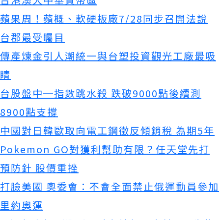
蘋果周！蘋概、軟硬板廠7/28同步召開法說
台郡最受矚目
傳產煉金引人潮統一與台塑投資觀光工廠最吸
睛
台股盤中─指數跳水殺 跌破9000點後續測
8900點支撐
中國對日韓歐取向電工鋼徵反傾銷稅 為期5年
Pokemon GO對獲利幫助有限？任天堂先打
預防針 股價重挫
打臉美國 奧委會：不會全面禁止俄運動員參加
里約奧運