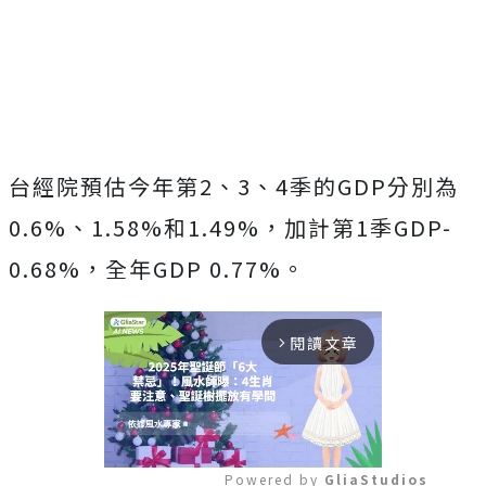
台經院預估今年第2、3、4季的GDP分別為
0.6%、1.58%和1.49%，加計第1季GDP-
0.68%，全年GDP 0.77%。
閱讀文章
arrow_forward_ios
Powered by 
GliaStudios