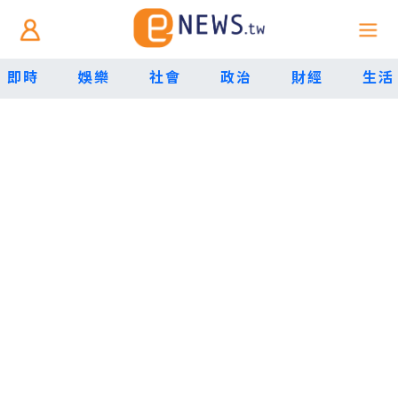
即時
娛樂
社會
政治
財經
生活