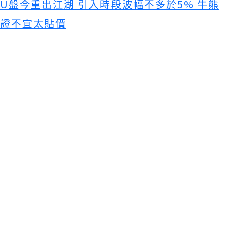
U盤今重出江湖 引入時段波幅不多於5% 牛熊
證不宜太貼價