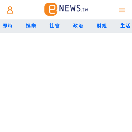
即時
娛樂
社會
政治
財經
生活