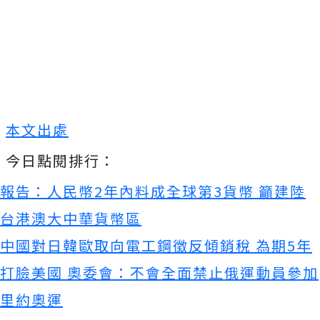
本文出處
今日點閱排行：
報告：人民幣2年內料成全球第3貨幣 籲建陸
台港澳大中華貨幣區
中國對日韓歐取向電工鋼徵反傾銷稅 為期5年
打臉美國 奧委會：不會全面禁止俄運動員參加
里約奧運