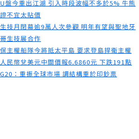
U盤今重出江湖 引入時段波幅不多於5% 牛熊
證不宜太貼價
生技月閉幕逾9萬人次參觀 明年有望與聖地牙
哥生技展合作
保主權船隊今將抵太平島 要求登島捍衛主權
人民幣兌美元中間價報6.6860元 下跌191點
G20：重振全球市場 調結構重於印鈔票