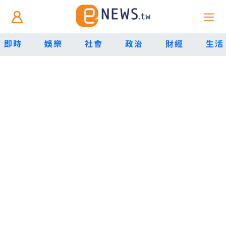
即時
娛樂
社會
政治
財經
生活