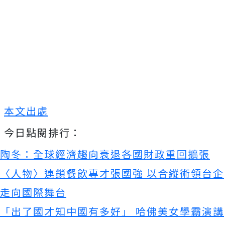
本文出處
今日點閱排行：
陶冬：全球經濟趨向衰退各國財政重回擴張
〈人物〉連鎖餐飲專才張國強 以合縱術領台企
走向國際舞台
「出了國才知中國有多好」 哈佛美女學霸演講