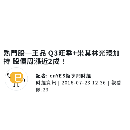
熱門股─王品 Q3旺季+米其林光環加
持 股價周漲近2成！
記者:
cnYES鉅亨網財經
財經資訊
|
2016-07-23 12:36
| 觀看
數:
23