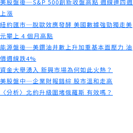
美股盤後─S&P 500創新收盤高點 週線連四週
上漲
紐約匯市─脫歐效應發酵 美國數據強勁獨走美
元攀上 4 個月高點
能源盤後─美鑽油井數上升加重基本面壓力 油
價週線跌4%
資金大舉湧入 新興市場為何如此火熱？
美股盤中─企業財報錯綜 股市溫和走高
〈分析〉北約升級圍堵俄羅斯 有效嗎？