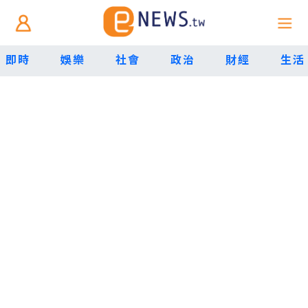
即時
娛樂
社會
政治
財經
生活