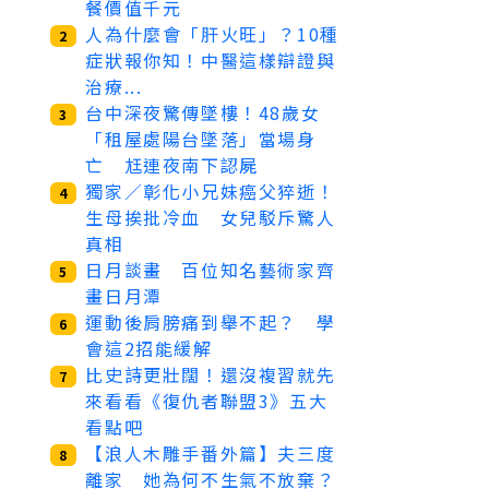
餐價值千元
人為什麼會「肝火旺」？10種
2
症狀報你知！中醫這樣辯證與
治療...
台中深夜驚傳墜樓！48歲女
3
「租屋處陽台墜落」當場身
亡 尪連夜南下認屍
獨家／彰化小兄妹癌父猝逝！
4
生母挨批冷血 女兒駁斥驚人
真相
日月談畫 百位知名藝術家齊
5
畫日月潭
運動後肩膀痛到舉不起？ 學
6
會這2招能緩解
比史詩更壯闊！還沒複習就先
7
來看看《復仇者聯盟3》五大
看點吧
【浪人木雕手番外篇】夫三度
8
離家 她為何不生氣不放棄？