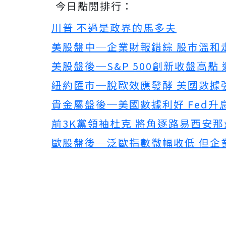
今日點閱排行：
川普 不過是政界的馬多夫
美股盤中─企業財報錯綜 股市溫和
美股盤後─S&P 500創新收盤高點
紐約匯市─脫歐效應發酵 美國數據強
貴金屬盤後─美國數據利好 Fed升
前3K黨領袖杜克 將角逐路易西安
歐股盤後─泛歐指數微幅收低 但企