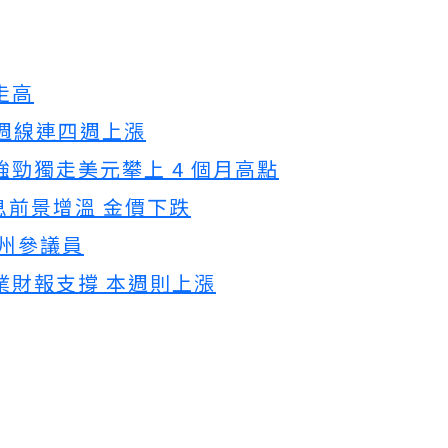
走高
 週線連四週上漲
勁獨走美元攀上 4 個月高點
息前景增溫 金價下跌
那州參議員
業財報支撐 本週則上漲