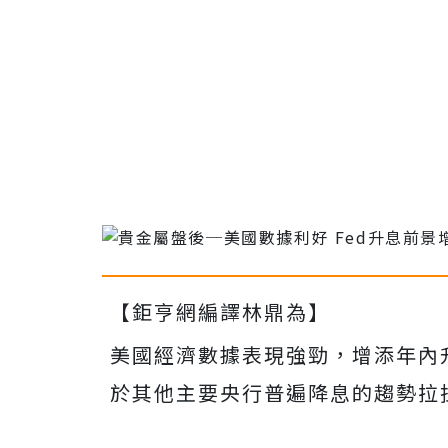
【鉅亨網編譯林鼎為】
美國經濟數據表現強勁，增添年內升息
於其他主要央行普遍降息的趨勢拉扯之