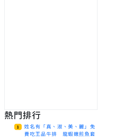
熱門排行
姓名有「真、淑、美、麗」免
1
費吃王品牛排 龍蝦嫩煎魚套