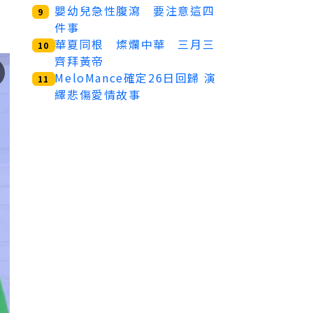
嬰幼兒急性腹瀉 要注意這四
9
件事
華夏同根 燦爛中華 三月三
10
齊拜黃帝
MeloMance確定26日回歸 演
11
繹悲傷愛情故事