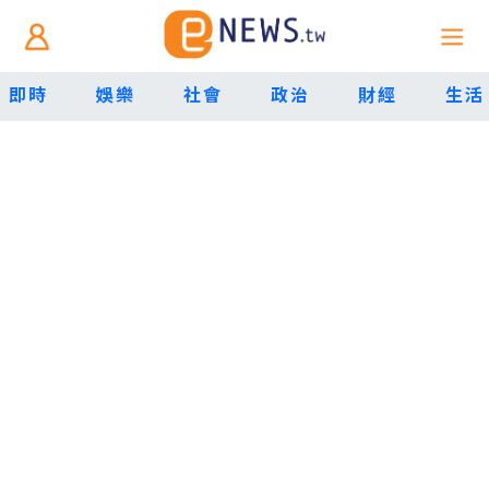
即時
娛樂
社會
政治
財經
生活