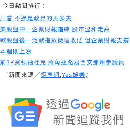
今日點閱排行：
川普 不過是政界的馬多夫
美股盤中─企業財報錯綜 股市溫和走高
歐股盤後─泛歐指數微幅收低 但企業財報支撐
本週則上漲
前3K黨領袖杜克 將角逐路易西安那州參議員
『新聞來源／
鉅亨網
,
Yes娛樂
』