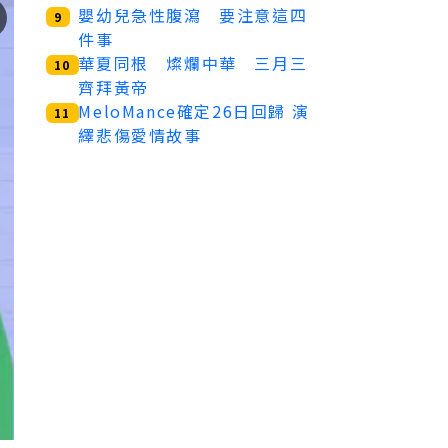
嬰幼兒急性腹瀉 要注意這四
9
件事
華夏同根 燦爛中華 三月三
10
齊拜黃帝
MeloMance確定26日回歸 演
11
繹悲傷愛情故事