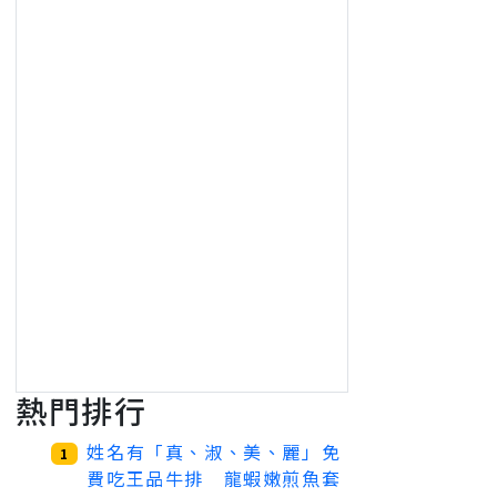
熱門排行
姓名有「真、淑、美、麗」免
1
費吃王品牛排 龍蝦嫩煎魚套