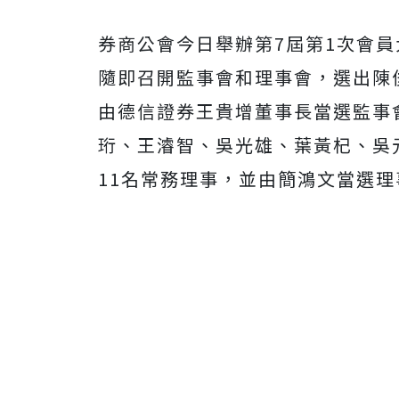
券商公會今日舉辦第7屆第1次會員
隨即召開監事會和理事會，選出陳
由德信證券王貴增董事長當選監事
珩、王濬智、吳光雄、葉黃杞、吳
11名常務理事，並由簡鴻文當選理