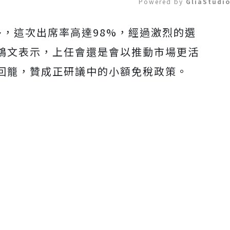
Powered by 
GliaStudi
多，這次出席率高達98%，經過激烈的選
Mute
鴻文表示，上任會還是會以推動市場更活
回籠，贊成正研議中的小額免稅政策。