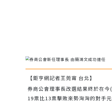
【鉅亨網記者王莞甯 台北】
券商公會理事長改選結果終於在今(
19票比13票擊敗來勢洶洶的對手