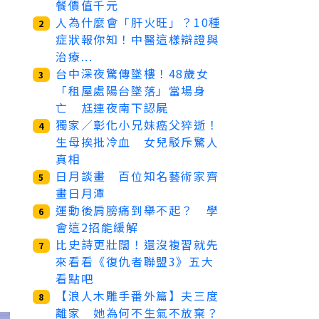
餐價值千元
人為什麼會「肝火旺」？10種
2
症狀報你知！中醫這樣辯證與
治療...
台中深夜驚傳墜樓！48歲女
3
「租屋處陽台墜落」當場身
亡 尪連夜南下認屍
獨家／彰化小兄妹癌父猝逝！
4
生母挨批冷血 女兒駁斥驚人
真相
日月談畫 百位知名藝術家齊
5
畫日月潭
運動後肩膀痛到舉不起？ 學
6
會這2招能緩解
比史詩更壯闊！還沒複習就先
7
來看看《復仇者聯盟3》五大
看點吧
【浪人木雕手番外篇】夫三度
8
離家 她為何不生氣不放棄？