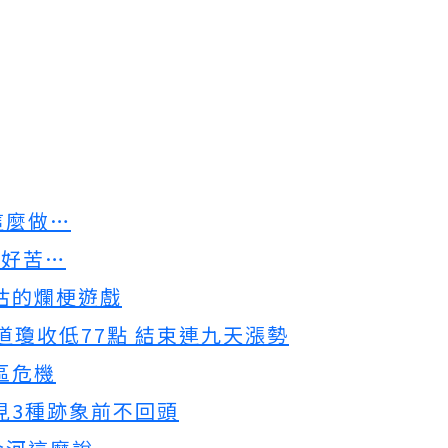
這麼做…
已好苦…
估的爛梗遊戲
 道瓊收低77點 結束連九天漲勢
區危機
見3種跡象前不回頭