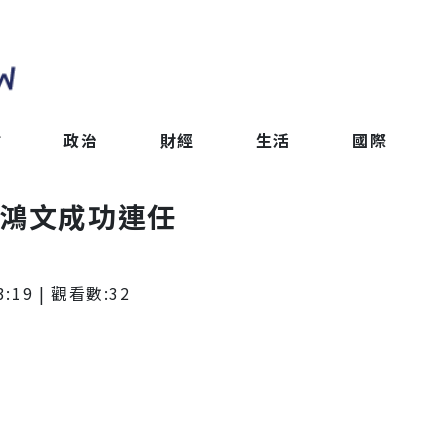
會
政治
財經
生活
國際
簡鴻文成功連任
3:19
| 觀看數:
32