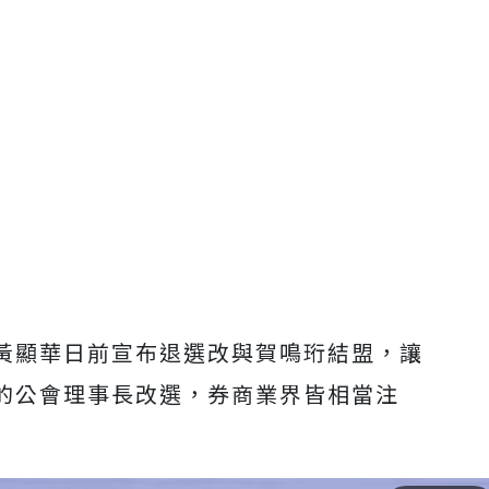
黃顯華日前宣布退選改與賀鳴珩結盟，讓
的公會理事長改選，券商業界皆相當注