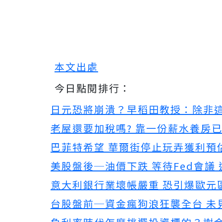
本文出處
今日點閱排行：
日元恐將崩潰？早稻田教授：除非
老屋還要加稅嗎? 靠一份薪水養房
巴菲特希望 華爾街停止玩弄獲利預
美股盤後─油價下跌 等待Fed會議
意大利銀行業壞帳嚴重 恐引爆歐元
台股盤前─資金瘋狗浪狂襲全台 未