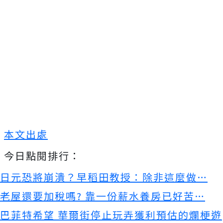
本文出處
今日點閱排行：
日元恐將崩潰？早稻田教授：除非這麼做…
老屋還要加稅嗎? 靠一份薪水養房已好苦…
巴菲特希望 華爾街停止玩弄獲利預估的爛梗遊