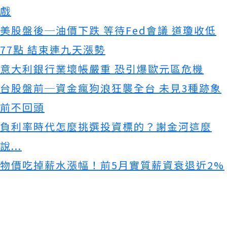
戲
美股盤後─油價下跌 等待Fed會議 道瓊收低
77點 結束連九天漲勢
意大利銀行業壞帳嚴重 恐引爆歐元區危機
台股盤前─資金瘋狗浪狂襲全台 未見3種跡象
前不回頭
負利率時代怎麼挑選投資標的？謝金河這麼
說...
物價吃掉薪水漲幅！前5月實質薪資衰退近2%