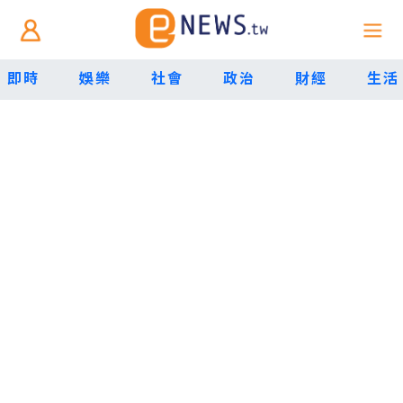
即時
娛樂
社會
政治
財經
生活