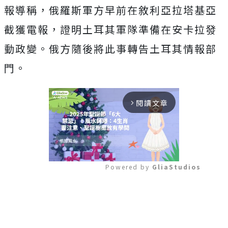
報導稱，俄羅斯軍方早前在敘利亞拉塔基亞
截獲電報，證明土耳其軍隊準備在安卡拉發
動政變。俄方隨後將此事轉告土耳其情報部
門。
閱讀文章
arrow_forward_ios
Powered by 
GliaStudios
Mute